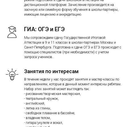
дистанционной платформе. Зачисление производится на
заочную или семейную форму обучения в школы-партнеры,
имеющие лицензию и аккредитацию.
ГИА: ОГЭ и ЕГЭ
Мы сопровождаем сдачу Государственной Итоговой
Аттестации в 9 и 11 классах в школах-партнерах Москвы и
Санкт-Петербурга. Подготовка к сдаче ОГЭ и ЕГЭ происходит с
помощью специалистов (при необходимости) с учетом
запроса учеников.
Занятия по интересам
В течение недели у нас проходят занятия и мастер-классы по
направлениям, которые в данный момент интересны ребятам.
Набор этих занятий может выглядеть так:
- рисование/творческая мастерская,
- театральный кружок,
- английский,
- лепка из глины,
- свободное плавание в бассейне,
- владение телом,
- гитара/укулеле и вокал,