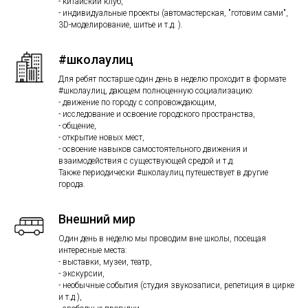
- китайский клуб,
- индивидуальные проекты (автомастерская, "готовим сами",
3D-моделирование, шитье и т.д. ).
#школаулиц
Для ребят постарше один день в неделю проходит в формате
#школаулиц, дающем полноценную социализацию:
- движение по городу с сопровождающим,
- исследование и освоение городского пространства,
- общение,
- открытие новых мест,
- освоение навыков самостоятельного движения и
взаимодействия с существующей средой и т.д.
Также периодически #школаулиц путешествует в другие
города.
Внешний мир
Один день в неделю мы проводим вне школы, посещая
интересные места:
- выставки, музеи, театр,
- экскурсии,
- необычные события (студия звукозаписи, репетиция в цирке
и т.д.),